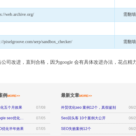
s://web.archive.org/
需翻
p://pixelgroove.com/serp/sandbox_checker/
需翻
公司改进，直到合格，因为google 会有具体改进办法，花点
案例
最新文章
MORE>>
MORE>>
优化五个月效果
07/08
外贸优化seo 案例12个，真假鉴别
06/
le seo优化…
07/05
Seo回头客 10个案例大公开
06/
O优化半年效果
07/05
SEO失败案例12个
06/