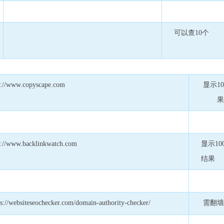
可以查10个
p://www.copyscape.com
显示1
p://www.backlinkwatch.com
显示10
结果
ps://websiteseochecker.com/domain-authority-checker/
需翻