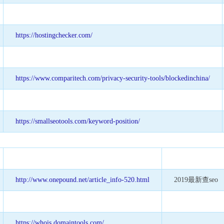
https://hostingchecker.com/
https://www.comparitech.com/privacy-security-tools/blockedinchina/
https://smallseotools.com/keyword-position/
http://www.onepound.net/article_info-520.html
2019最新查seo
https://whois.domaintools.com/