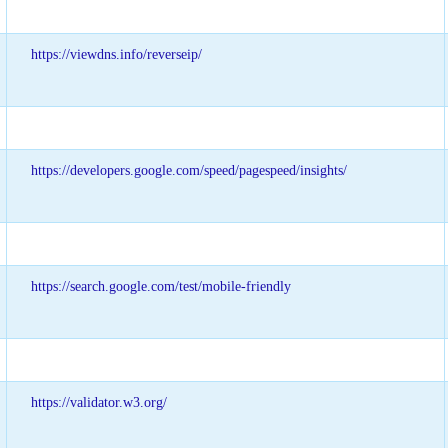
https://viewdns.info/reverseip/
https://developers.google.com/speed/pagespeed/insights/
https://search.google.com/test/mobile-friendly
https://validator.w3.org/