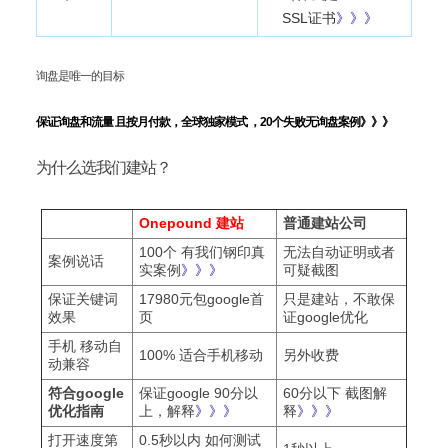
SSL证书
》》》
询盘是唯一的目标
保证询盘和流量 且
按月付款，全球独家模式
，
20个失败无询盘案例
》》》
为什么选我们建站？
Onepound 建站
普通建站公司
100个 有我们钢印真
无法自动证明或者
案例说话
实案例
》》》
可疑截图
保证关键词
17980元包google首
只是建站，不敢保
效果
页
证google优化
手机 移动自
100% 适合手机移动
另外收费
动兼容
符合google
保证google 90分以
60分以下 截图解
优化指南
上，解释
》》》
释
》》》
打开速度第
0.5秒以内 如何测试