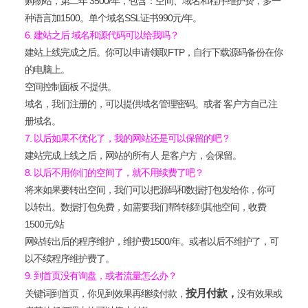
购物站，第二年 3500/年，包含：空间、域名和程序维护费
，
多一
种语言加1500
。
单个域名
SSL证书990元/年。
6. 建站之后 域名和源代码可以给我吗？
建站上线完成之后。你可以申请领取FTP，自行下载源码备份在你
的电脑上。
空间控制面板 不提供。
域名，我们注册的，可以提供域名管理密码。或者 客户方自己注
册域名。
7. 以后如果不优化了，我的网站还是可以保留的吧？
建站完成上线之后，网站的所有人 是客户方，会保留。
8. 以后不用你们的空间了，就不用续费了吧？
将来如果要转出空间，我们可以把源码和数据打包发给你，你可
以转出。数据打包免费，如需要我们帮转移到其他空间，收费
1500元/站
网站转出后的程序维护，维护费1500/年。或者以后不维护了，可
以不续程序维护费了。
9. 到首页没有询盘，或者流量怎么办？
按月付款，
关键词到首页，你见到效果再继续付款，
没有效果或