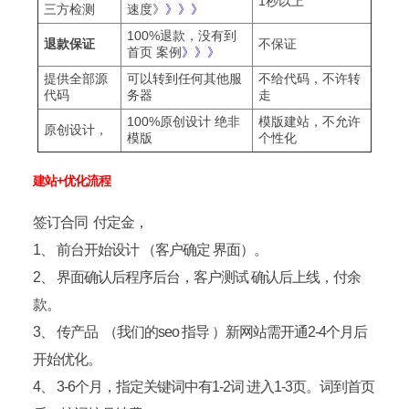
1秒以上
三方检测
速度》
》》》
100%退款，没有到
退款保证
不保证
首页 案例
》》》
提供全部源
可以转到任何其他服
不给代码，不许转
代码
务器
走
100%原创设计 绝非
模版建站，不允许
原创设计，
模版
个性化
建站+优化流程
签订合同 付定金，
1、 前台开始设计 （客户确定 界面）。
2、 界面确认后程序后台，客户测试 确认后上线，付余
款。
3、 传产品 （我们的seo 指导 ）新网站需开通2-4个月后
开始优化。
4、 3-6个月，指定关键词中有1-2词 进入1-3页。词到首页