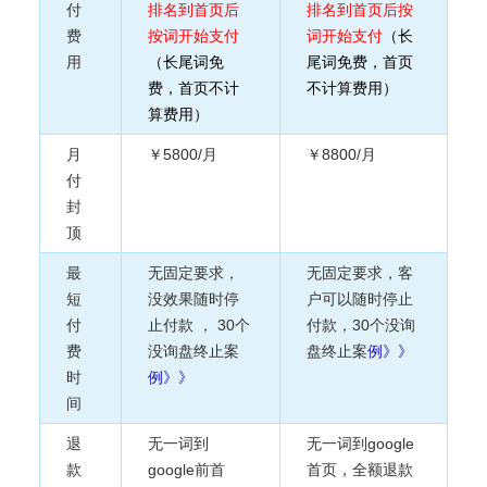
付
排名到首页后
排名到首页后按
费
按词开始支付
词开始支付
（长
用
（长尾词免
尾词免费，首页
费，首页不计
不计算费用）
算费用）
月
￥5800/月
￥8800/月
付
封
顶
最
无固定要求，
无固定要求，客
短
没效果随时停
户可以随时停止
付
止付款 ， 30个
付款，3
0个没询
费
没询盘终止案
盘终止案
例》》
时
例》》
间
退
无一词到
无一词到google
款
google前首
首页，全额退款