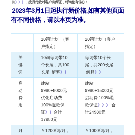
例
》》》
，
按月付款对客户有保证，对询盘有信心
！
2023年3月1日起执行新价格,如有其他页面
有不同价格，请以本页为准。
10词计划 （客
20词计划（客户
户指定）
指定）
关
10词每词带10
每词带10个长
键
个长尾，共100
尾，共200长尾
词
长尾 解释
》》
解释
》
》
启
建站
建站
动
9980+8000元
9980+15000元
费
优化启动费
启动费 100%退
用
100%退款保
款保证
》》》
合
证
》》
合计
计24980
元
17980
元
月
￥1200/词/月，
￥1000/词/月，