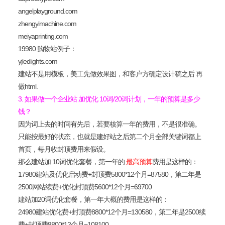
angelplayground.com
zhengyimachine.com
meiyaprinting.com
19980 购物站例子：
yjledlights.com
建站不是用模板，美工先做效果图，和客户方确定设计稿之后 再
做html.
3. 如果做一个企业站 加优化 10词/20词计划，一年的预算是多少
钱？
因为词上去的时间有先后，若要核算一年的费用，不是很准确。
只能按最好的状态，也就是建好站之后第二个月全部关键词都上
首页，每月收封顶费用来假设。
那么建站加 10词优化套餐，第一年的
最高预算
费用是这样的：
17980建站及优化启动费+封顶费5800*12个月=87580，第二年是
2500网站续费+优化封顶费5600*12个月=69700
建站加20词优化套餐，第一年大概的费用是这样的：
24980建站优化费+封顶费8800*12个月=130580，第二年是2500续
费+封顶费8800*12个月=108100