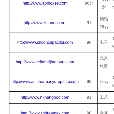
http://www.aplboxes.com
90分
盒
钢铝
http://www.zhianda.com
91
制品
http://www.shconcapacitor.com
90
电子
北京
http://www.deliabeijingtours.com
旅游
http://www.acfpharmacydropship.com
90
药品
http://www.hkhangboo.com
91
工艺
http://www.shdreamax.com
90
金属