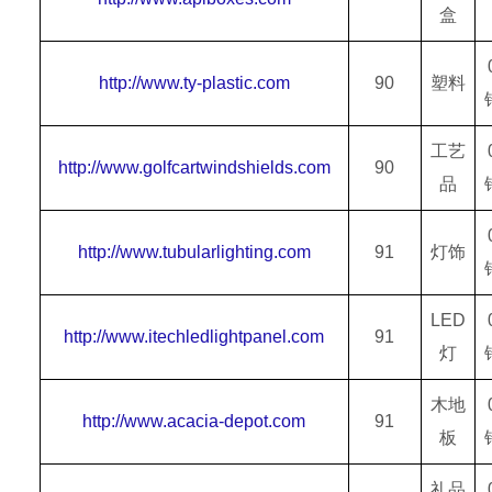
盒
http://www.ty-plastic.com
90
塑料
工艺
http://www.golfcartwindshields.com
90
品
http://www.tubularlighting.com
91
灯饰
LED
http://www.itechledlightpanel.com
91
灯
木地
http://www.acacia-depot.com
91
板
礼品